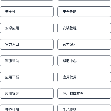
安全性
安全攻略
Notifications
Notifications
安卓应用
安装教程
Notifications
Notifications
官方入口
官方渠道
Notifications
Notifications
客服帮助
帮助中心
Notifications
Notifications
应用下载
应用使用
Notifications
Notifications
应用安装
应用故障排查
Notifications
Notifications
开户注册
手机安装