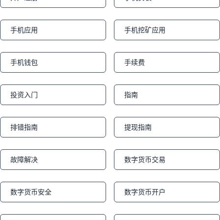
Notifications
Notifications
手机应用
手机挖矿应用
Notifications
Notifications
手机钱包
手续费
Notifications
Notifications
投资入门
指南
Notifications
Notifications
排错指南
提现指南
Notifications
Notifications
故障解决
数字货币交易
Notifications
Notifications
数字货币安全
数字货币开户
Notifications
Notifications