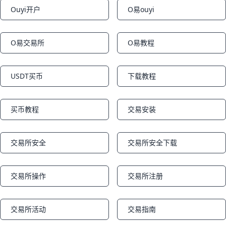
Ouyi开户
O易ouyi
Notifications
Notifications
O易交易所
O易教程
Notifications
Notifications
USDT买币
下载教程
Notifications
Notifications
买币教程
交易安装
Notifications
Notifications
交易所安全
交易所安全下载
Notifications
Notifications
交易所操作
交易所注册
Notifications
Notifications
交易所活动
交易指南
Notifications
Notifications