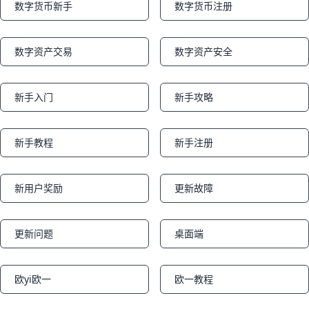
数字货币新手
数字货币注册
Notifications
Notifications
数字资产交易
数字资产安全
Notifications
Notifications
新手入门
新手攻略
Notifications
Notifications
新手教程
新手注册
Notifications
Notifications
新用户奖励
更新故障
Notifications
Notifications
更新问题
桌面端
Notifications
Notifications
欧yi欧一
欧一教程
Notifications
Notifications