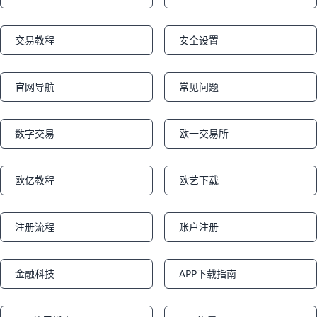
交易教程
安全设置
Notifications
Notifications
官网导航
常见问题
Notifications
Notifications
数字交易
欧一交易所
Notifications
Notifications
欧亿教程
欧艺下载
Notifications
Notifications
注册流程
账户注册
Notifications
Notifications
金融科技
APP下载指南
Notifications
Notifications