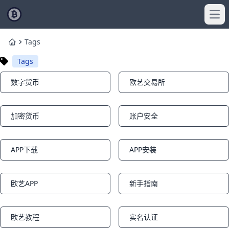
Ope
Tags
Home
Tags
数字货币
欧艺交易所
Notifications
Notifications
加密货币
账户安全
Notifications
Notifications
APP下载
APP安装
Notifications
Notifications
欧艺APP
新手指南
Notifications
Notifications
欧艺教程
实名认证
Notifications
Notifications