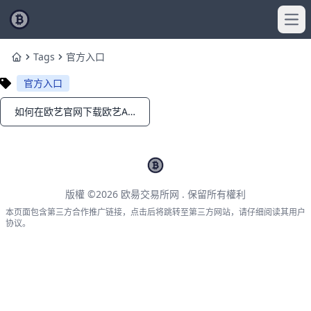
Ope
Tags
官方入口
Home
官方入口
如何在欧艺官网下载欧艺APP：官方入口与下载步骤
Notifications
版權 ©2026
欧昜交易所网
. 保留所有權利
本页面包含第三方合作推广链接，点击后将跳转至第三方网站，请仔细阅读其用户
协议。