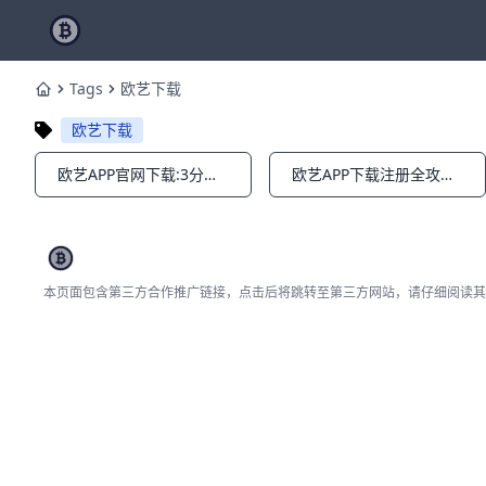
Tags
欧艺下载
Home
欧艺下载
欧艺APP官网下载:3分钟速安装最新版!
欧艺APP下载注册全攻略：新手5分钟入金交易BTC暴富！
Notifications
Notifications
本页面包含第三方合作推广链接，点击后将跳转至第三方网站，请仔细阅读其