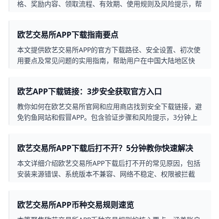
格、奖励内容、领取流程、有效期、使用规则及风险提示，帮
助新用户快速理解并参与领取各项奖励。
欧艺交易所APP下载指南要点
本文提供欧艺交易所APP的官方下载路径、安全设置、初次使
用要点及常见问题的实用指南，帮助用户在中国大陆地区快
速、安全地获取并使用交易所应用。
欧艺APP下载链接：3步安全获取官方入口
教你如何在欧艺交易所官网和应用商店找到安全下载链接，避
免钓鱼网站和假冒APP。包含验证步骤和风险提示，3分钟上
手。
欧艺交易所APP下载后打不开？5分钟教你快速解决
本文详细介绍欧艺交易所APP下载后打不开的常见原因，包括
安装来源错误、系统版本不兼容、网络不稳定、权限被拦截
等，并提供具体排查步骤和操作示例，帮助用户几分钟内恢复
正常使用。
欧艺交易所APP币种交易规则速览