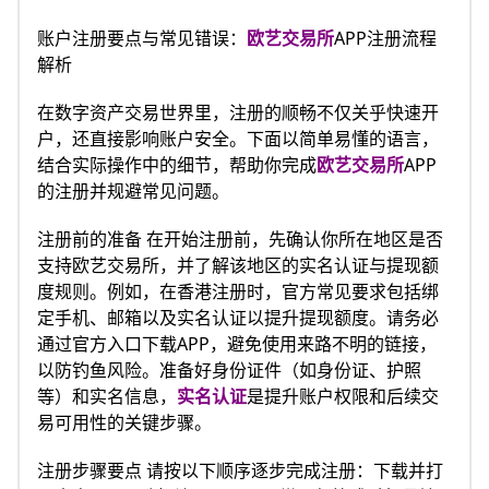
账户注册要点与常见错误：
欧艺交易所
APP注册流程
解析
在数字资产交易世界里，注册的顺畅不仅关乎快速开
户，还直接影响账户安全。下面以简单易懂的语言，
结合实际操作中的细节，帮助你完成
欧艺交易所
APP
的注册并规避常见问题。
注册前的准备 在开始注册前，先确认你所在地区是否
支持欧艺交易所，并了解该地区的实名认证与提现额
度规则。例如，在香港注册时，官方常见要求包括绑
定手机、邮箱以及实名认证以提升提现额度。请务必
通过官方入口下载APP，避免使用来路不明的链接，
以防钓鱼风险。准备好身份证件（如身份证、护照
等）和实名信息，
实名认证
是提升账户权限和后续交
易可用性的关键步骤。
注册步骤要点 请按以下顺序逐步完成注册：下载并打