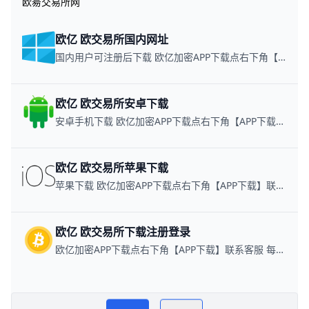
欧昜交易所网
欧亿 欧交易所国内网址
国内用户可注册后下载 欧亿加密APP下载点右下角【APP下载】联系客服 每日更新可用链接
欧亿 欧交易所安卓下载
安卓手机下载 欧亿加密APP下载点右下角【APP下载】联系客服 每日更新可用链接
欧亿 欧交易所苹果下载
苹果下载 欧亿加密APP下载点右下角【APP下载】联系客服 每日更新可用链接
欧亿 欧交易所下载注册登录
欧亿加密APP下载点右下角【APP下载】联系客服 每日更新可用链接
欧昜交易所网
PLAY NOW